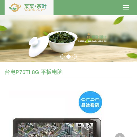
Toggl
navig
台电P76TI 8G 平板电脑