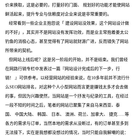
价来换取，这是必要的，打量好的门面、 规划好的功能才能使网站
鲜活起来，提升专业与信赖度对企业来说是非常重要的。
经常看到一些企业主抱怨说「 建设网站没效果，这个网站设计做
的不好」，其实并不是网站没有发挥功效，而是业主常抱着姜太公
钓鱼的消极心态，甚至觉得有了网站就财源广进，反而错失了网站
所带来的契机。
但网站上线后呢？这是另一阶段的开始，并不是结束。我们曾经
在网路行销专栏中发表过一篇『网站设计完成后的下一步，行
销！ 』可供参考。以经营网站的经验来说，在10多年前并不流行什
么SEO网站排名，对这种个人小型网站而言更是嫌钱太多才会去做
的事，但因为兴趣使然，当网站是一个抒发与纪录的工具，在经过
一段不短的时间之后，笔者的网站已聚集了来自马来西亚、泰
国、 中国大陆、 韩国、 日本、 澳洲、荷兰、加拿大、 捷克......等
各方的需求与订单，当然本地的需求从没断过，有的订单甚至多到
无法接下，实在是我想都没想过的情况，当时只能自我解嘲的说：