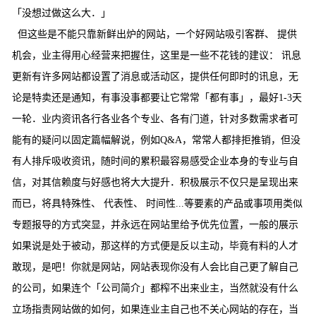
「没想过做这么大．」
但这些是不能只靠新鲜出炉的网站，一个好网站吸引客群、 提供
机会，业主得用心经营来把握住，这里是一些不花钱的建议： 讯息
更新有许多网站都设置了消息或活动区，提供任何即时的讯息，无
论是特卖还是通知，有事没事都要让它常常「都有事」，最好1-3天
一轮．业内资讯各行各业各个专业、各有门道，针对多数需求者可
能有的疑问以固定篇幅解说，例如Q&A，常常人都排拒推销，但没
有人排斥吸收资讯，随时间的累积最容易感受企业本身的专业与自
信，对其信赖度与好感也将大大提升．积极展示不仅只是呈现出来
而已，将具特殊性、 代表性、 时间性...等要素的产品或事项用类似
专题报导的方式突显，并永远在网站里给予优先位置，一般的展示
如果说是处于被动，那这样的方式便是反以主动，毕竟有料的人才
敢现，是吧！你就是网站，网站表现你没有人会比自己更了解自己
的公司，如果连个「公司简介」都榨不出来业主，当然就没有什么
立场指责网站做的如何，如果连业主自己也不关心网站的存在，当